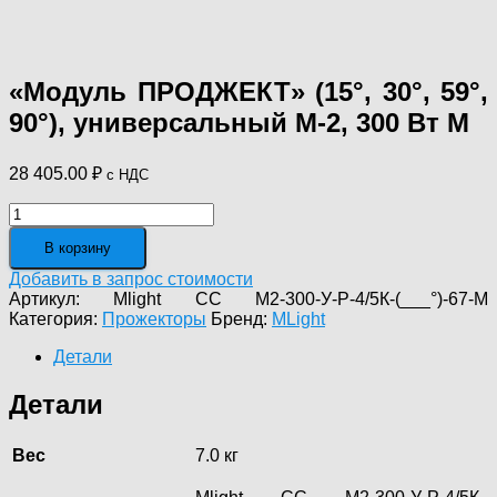
«Модуль ПРОДЖЕКТ» (15°, 30°, 59°,
90°), универсальный М-2, 300 Вт M
28 405.00
₽
с НДС
Количество
товара
В корзину
"Модуль
ПРОДЖЕКТ"
Добавить в запрос стоимости
(15°,
Артикул:
Mlight CC М2-300-У-Р-4/5К-(___°)-67-M
30°,
Категория:
Прожекторы
Бренд:
MLight
59°,
90°),
Детали
универсальный
М-2,
Детали
300
Вт
M
Вес
7.0 кг