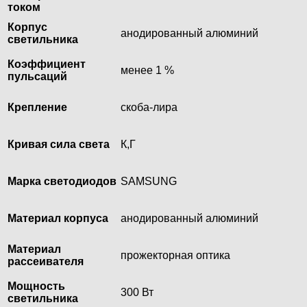
током
Корпус
анодированный алюминий
светильника
Коэффициент
менее 1 %
пульсаций
Крепление
скоба-лира
Кривая сила света
К,Г
Марка светодиодов
SAMSUNG
Материал корпуса
анодированный алюминий
Материал
прожекторная оптика
рассеивателя
Мощность
300 Вт
светильника