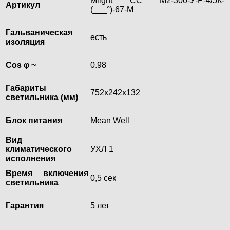
Mlight CC М2-300-У-Р-4/5К-
Артикул
(___°)-67-M
Гальваническая
есть
изоляция
Cos φ ~
0.98
Габариты
752х242х132
светильника (мм)
Блок питания
Mean Well
Вид
климатического
УХЛ 1
исполнения
Время включения
0,5 сек
светильника
Гарантия
5 лет