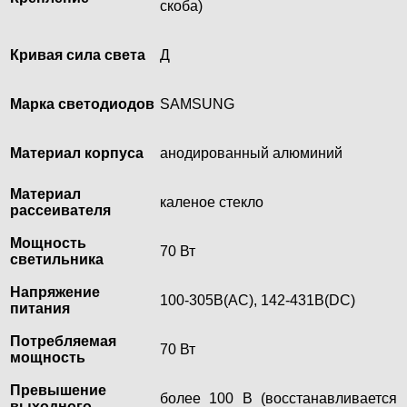
скоба)
Кривая сила света
Д
Марка светодиодов
SAMSUNG
Материал корпуса
анодированный алюминий
Материал
каленое стекло
рассеивателя
Мощность
70 Вт
светильника
Напряжение
100-305В(AC), 142-431В(DC)
питания
Потребляемая
70 Вт
мощность
Превышение
более 100 В (восстанавливается
выходного