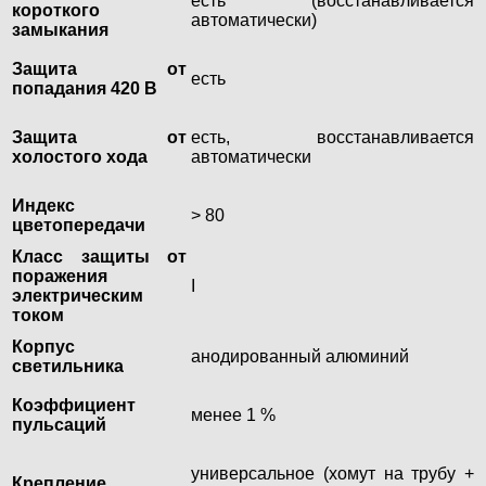
есть (восстанавливается
короткого
автоматически)
замыкания
Защита от
есть
попадания 420 В
Защита от
есть, восстанавливается
холостого хода
автоматически
Индекс
> 80
цветопередачи
Класс защиты от
поражения
I
электрическим
током
Корпус
анодированный алюминий
светильника
Коэффициент
менее 1 %
пульсаций
универсальное (хомут на трубу +
Крепление