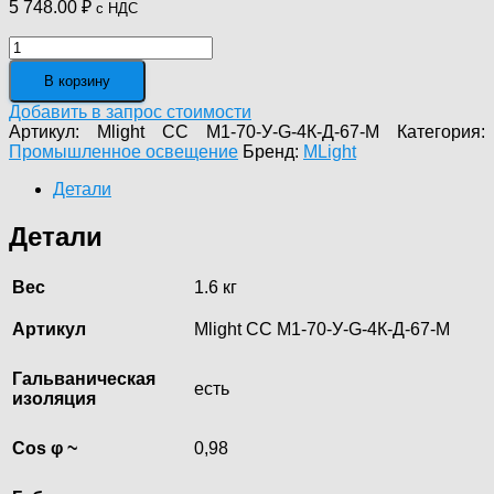
5 748.00
₽
с НДС
Количество
товара
В корзину
«Модуль
СТРИТ»,
Добавить в запрос стоимости
универсальный
Артикул:
Mlight СС М1-70-У-G-4К-Д-67-M
Категория:
М-1,
Промышленное освещение
Бренд:
MLight
70
Вт
Детали
М
Детали
Вес
1.6 кг
Артикул
Mlight СС М1-70-У-G-4К-Д-67-M
Гальваническая
есть
изоляция
Cos φ ~
0,98