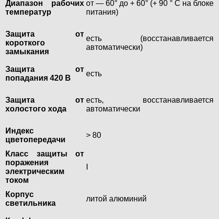
Диапазон рабочих
от — 60° до + 60° (+ 90 ° С на блоке
температур
питания)
Защита от
есть (восстанавливается
короткого
автоматически)
замыкания
Защита от
есть
попадания 420 В
Защита от
есть, восстанавливается
холостого хода
автоматически
Индекс
> 80
цветопередачи
Класс защиты от
поражения
I
электрическим
током
Корпус
литой алюминий
светильника