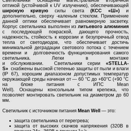
Светильники оснащены магистральной вторичной
оптикой (устойчивой к UV излучению), обеспечивающей
широкую кривую
силы света
(КСС «Ш»)
и
дополнительно, сверху -каленым стеклом. Применение
данной оптики обеспечивает равномерную засветку.
Корпус светильника выполнен из
литьевого алюминия
с последующей покраской, дающего прочность,
надежность, стойкость к коррозии и безупречный отвод
тепла от светодиодов, что обеспечивает достичь
минимальной деградации светового потока с течением
времени и долговечность функционирования самого
светильника. Легки в монтаже
и обслуживании. Светильники серии
«STELLA-
S»
снабжены высокой степенью защиты от пыли и влаги
(IP 67), хорошим диапазоном допустимых температур
окружающей среды начиная от — 60 °C до +60°C (+90 °C
на блоке питания с ИПС Mean
Well). Оснащены консольным типом крепежа, что
позволяет монтировать светильник на диаметром до 60
мм.
Светильник с источником питания
Mean Well
— это:
защита светильника от перегрева;
защита от высоких скачков напряжения (320В в