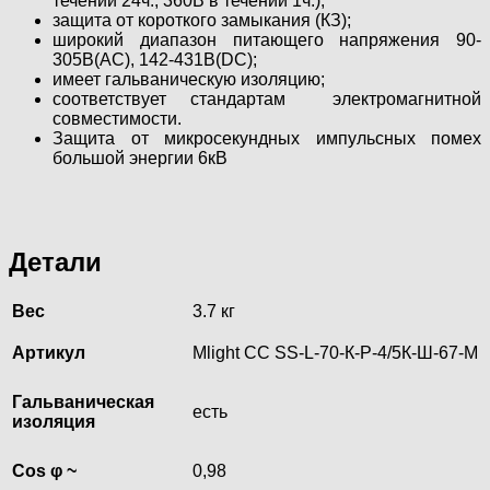
течении 24ч., 360В в течении 1ч.);
защита от короткого замыкания (КЗ);
широкий диапазон питающего напряжения 90-
305В(AC), 142-431В(DC);
имеет гальваническую изоляцию;
соответствует стандартам электромагнитной
совместимости.
Защита от микросекундных импульсных помех
большой энергии 6кВ
Детали
Вес
3.7 кг
Артикул
Mlight CC SS-L-70-К-Р-4/5К-Ш-67-M
Гальваническая
есть
изоляция
Cos φ ~
0,98