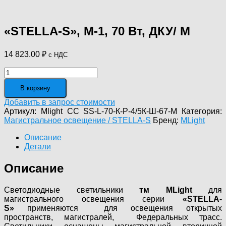
«STELLA-S», М-1, 70 Вт, ДКУ/ M
14 823.00
₽
с НДС
Количество
товара
В корзину
"STELLA-
S",
Добавить в запрос стоимости
М-1,
Артикул:
Mlight CC SS-L-70-К-Р-4/5К-Ш-67-M
Категория:
70
Магистральное освещение / STELLA-S
Бренд:
MLight
Вт,
ДКУ/
Описание
M
Детали
Описание
Светодиодные светильники
тм MLight
для
магистрального освещения серии
«STELLA-
S»
применяются для освещения открытых
пространств, магистралей, Федеральных трасс.