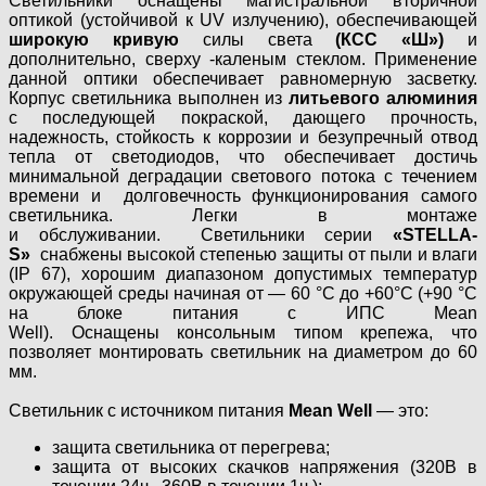
Светильники оснащены магистральной вторичной
оптикой (устойчивой к UV излучению), обеспечивающей
широкую кривую
силы света
(КСС «Ш»)
и
дополнительно, сверху -каленым стеклом. Применение
данной оптики обеспечивает равномерную засветку.
Корпус светильника выполнен из
литьевого алюминия
с последующей покраской, дающего прочность,
надежность, стойкость к коррозии и безупречный отвод
тепла от светодиодов, что обеспечивает достичь
минимальной деградации светового потока с течением
времени и долговечность функционирования самого
светильника. Легки в монтаже
и обслуживании. Светильники серии
«STELLA-
S»
снабжены высокой степенью защиты от пыли и влаги
(IP 67), хорошим диапазоном допустимых температур
окружающей среды начиная от — 60 °C до +60°C (+90 °C
на блоке питания с ИПС Mean
Well). Оснащены консольным типом крепежа, что
позволяет монтировать светильник на диаметром до 60
мм.
Светильник с источником питания
Mean Well
— это:
защита светильника от перегрева;
защита от высоких скачков напряжения (320В в