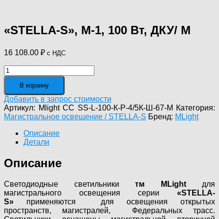
«STELLA-S», М-1, 100 Вт, ДКУ/ M
16 108.00
₽
с НДС
Количество
товара
В корзину
"STELLA-
S",
Добавить в запрос стоимости
М-1,
Артикул:
Mlight CC SS-L-100-К-Р-4/5К-Ш-67-M
Категория:
100
Магистральное освещение / STELLA-S
Бренд:
MLight
Вт,
ДКУ/
Описание
M
Детали
Описание
Светодиодные светильники
тм MLight
для
магистрального освещения серии
«STELLA-
S»
применяются для освещения открытых
пространств, магистралей, Федеральных трасс.