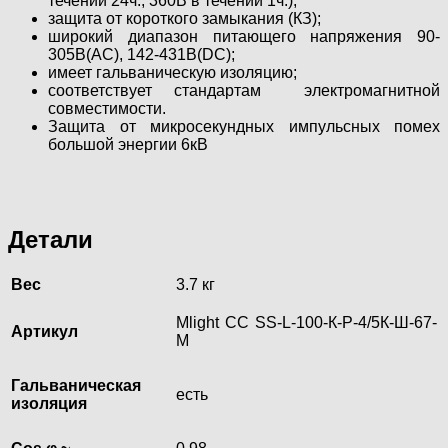
течении 24ч., 360В в течении 1ч.);
защита от короткого замыкания (КЗ);
широкий диапазон питающего напряжения 90-
305В(AC), 142-431В(DC);
имеет гальваническую изоляцию;
соответствует стандартам электромагнитной
совместимости.
Защита от микросекундных импульсных помех
большой энергии 6кВ
Детали
Вес
3.7 кг
Mlight CC SS-L-100-К-Р-4/5К-Ш-67-
Артикул
M
Гальваническая
есть
изоляция