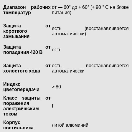
Диапазон рабочих
от — 60° до + 60° (+ 90 ° С на блоке
температур
питания)
Защита от
есть (восстанавливается
короткого
автоматически)
замыкания
Защита от
есть
попадания 420 В
Защита от
есть, восстанавливается
холостого хода
автоматически
Индекс
> 80
цветопередачи
Класс защиты от
поражения
I
электрическим
током
Корпус
литой алюминий
светильника