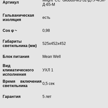
Mlight CC Globus-М1-32-ДТУ-4/5К-
Артикул
Д-65-М
Гальваническая
есть
изоляция
Cos φ ~
0,98
Габариты
525х452х452
светильника (мм)
Блок питания
Mean Well
Вид
климатического
УХЛ 1
исполнения
Время включения
0,5 сек
светильника
Гарантия
5 лет