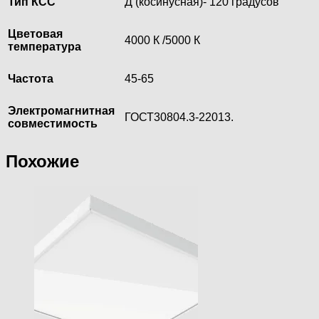
Тип КСС
Д (косинусная)- 120 градусов
Цветовая
4000 К /5000 К
температура
Частота
45-65
Электромагнитная
ГОСТ30804.3-22013.
совместимость
Похожие