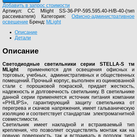
S"/36
Добавить в запрос стоимости
Вт/
Артикул:
CC Mlight SS-36-PP-595.595.40-Н/В-40-(тип
Н/
рассеивателя)
Категория:
Офисно-административное
В/4х18
освещение
Бренд:
MLight
IP
40
Описание
Детали
Описание
Светодиодные светильники
серии STELLA-S тм
MLight
применяются для освещения офисных и
торговых, учебных, административных и общественных
помещений. Прочный корпус, выполнен из оцинкованной
стали с порошковой покраской, придает жесткость,
надежность и долговечность светильнику. В светильнике
данной серии применяется источник питания компании
«PHILIPS», гарантирующий защиту светильника от
перегрева и скачков напряжения, имеет гальваническую
изоляцию и соответствует стандартам электромагнитной
совместимости.
Светильник имеет накладной и встраиваемый тип
крепления, что позволяет осуществлять монтаж как на
ровную поверхность, так и встраивать в потолок типа