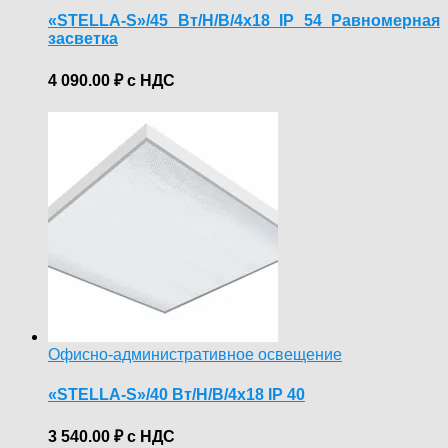
«STELLA-S»/45 Вт/Н/В/4х18 IP 54 Равномерная
засветка
4 090.00
₽
с НДС
Офисно-административное освещение
«STELLA-S»/40 Вт/Н/В/4х18 IP 40
3 540.00
₽
с НДС