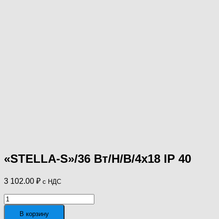
«STELLA-S»/36 Вт/Н/В/4х18 IP 40
3 102.00
₽
с НДС
Количество
товара
В корзину
"STELLA-