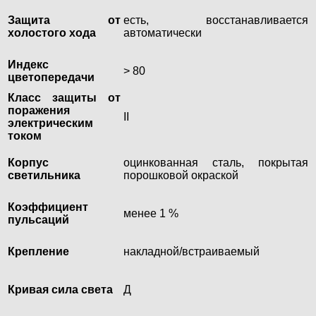
Защита от
есть, восстанавливается
холостого хода
автоматически
Индекс
> 80
цветопередачи
Класс защиты от
поражения
II
электрическим
током
Корпус
оцинкованная сталь, покрытая
светильника
порошковой окраской
Коэффициент
менее 1 %
пульсаций
Крепление
накладной/встраиваемый
Кривая сила света
Д