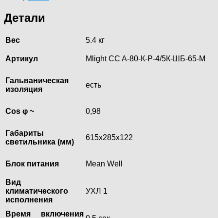
Детали
Вес
5.4 кг
Артикул
Mlight CC A-80-К-Р-4/5К-ШБ-65-М
Гальваническая
есть
изоляция
Cos φ ~
0,98
Габариты
615х285х122
светильника (мм)
Блок питания
Mean Well
Вид
климатического
УХЛ 1
исполнения
Время включения