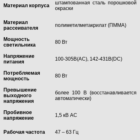
штампованная сталь порошковой
Материал корпуса
окраски
Материал
полиметилметакрилат (ПММА)
рассеивателя
Мощность
80 Вт
светильника
Напряжение
100-305В(AC), 142-431В(DC)
питания
Потребляемая
80 Вт
мощность
Превышение
более 100 В (восстанавливается
выходного
автоматически)
напряжения
Пробивное
1,5 кВ АС
напряжение
Рабочая частота
47 – 63 Гц