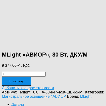
MLight «АВИОР», 80 Вт, ДКУ/М
9 377.00
₽
с НДС
Количество
товара
В корзину
MLight
«АВИОР»,
Добавить в запрос стоимости
80
Артикул:
Mlight CC A-80-К-Р-4/5К-ШБ-65-М
Категория:
Вт,
Магистральное освещение / АВИОР
Бренд:
MLight
ДКУ/
М
Детали